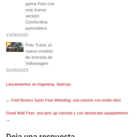
gama Polo con
una nueva
versión
Comfortline
automática
13/06/2025
Polo Track, el
nuevo modelo
de entrada de
Volkswagen
02/06/2023
Lanzamientos en Argentina
,
Noticias
Post
←
Ford Bronco Sport Free Wheeling: una versión con estilo retro
navigation
Great Wall Poer: una pick up cómoda y con destacado equipamiento
→
Deja una respuesta