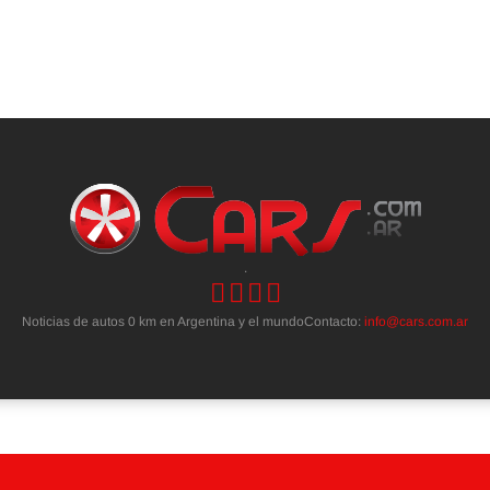
.
Noticias de autos 0 km en Argentina y el mundoContacto:
info@cars.com.ar