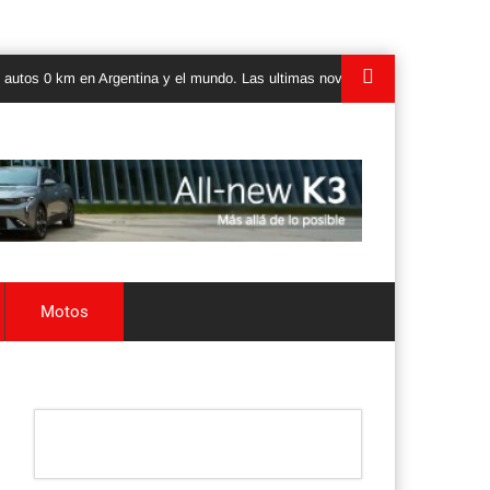
 km en Argentina y el mundo. Las ultimas novedades, lanzamientos y test dri
Motos