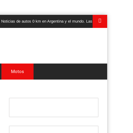
as de autos 0 km en Argentina y el mundo. Las ultimas novedades, lanzamien
Motos