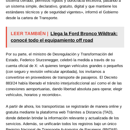
sistema cerrado, permisos rígidos y burocracia excesiva, pasando a
un sistema simple, declarativo, gratuito, digital y que mantiene los
estándares técnicos y de seguridad vigentes», informó el Gobierno
desde la cartera de Transporte.
LEER TAMBIÉN |
Llega la Ford Bronco Wildtrak:
conocé todo el equipamiento off road
Por su parte, el ministro de Desregulación y Transformación del
Estado, Federico Sturzenegger, celebró la medida a través de su
cuenta oficial de X: «A quienes tengan vehículos grandes o pequeños
(con seguro y revisión vehicular aprobada), los invitamos a
convertirse en proveedores de transporte de pasajeros. El Decreto
883/24 había liberado el tránsito interjurisdiccional así como el de las
conexiones aeroportuarias, dando libertad absoluta para operar, elegir
vehículos, horarios y recorridos».
A partir de ahora, los transportistas se registrarán de manera online y
gratuita mediante la plataforma web Trámites a Distancia (TAD),
donde deberán brindar la información relevante y actualizada de los
servicios. Además, se unificarán todos los registros bajo un único
Registro Nacional de Transporte Automotor de Pasajeros (RNTAP)