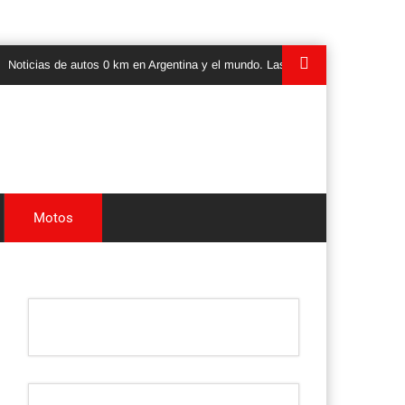
ias de autos 0 km en Argentina y el mundo. Las ultimas novedades, lanzamie
Motos