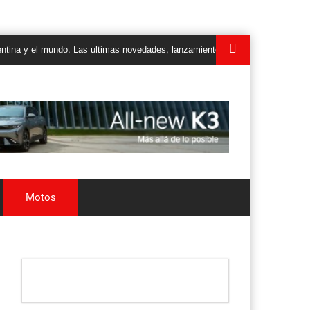
el mundo. Las ultimas novedades, lanzamientos y test drives de autos, cami
Motos