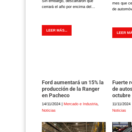
Sin embargo, descartaron que
mes que cer
cerrará el año por encima del…
de automóv
LEER MÁS...
LEER MÁS
Ford aumentará un 15% la
Fuerte r
producción de la Ranger
de auto
en Pacheco
octubre
14/11/2024
|
Mercado e Industria
,
11/11/2024
Noticias
Noticias