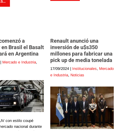
...
 comenzó a
Renault anunció una
 en Brasil el Basalt
inversión de u$s350
ará en Argentina
millones para fabricar una
pick up de media tonelada
|
Mercado e Industria
,
17/09/2024
|
Institucionales
,
Mercado
e Industria
,
Noticias
UV con estilo coupé
 mercado nacional durante