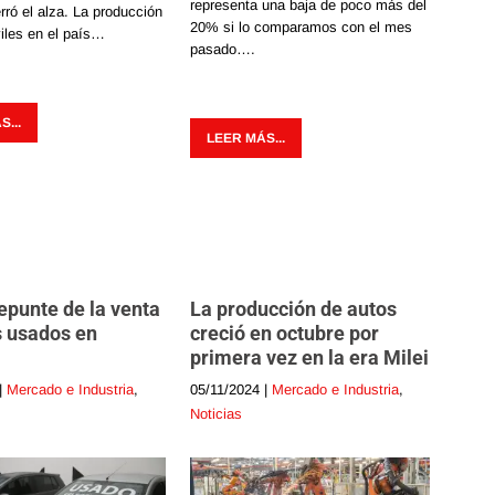
representa una baja de poco más del
ró el alza. La producción
20% si lo comparamos con el mes
iles en el país…
pasado….
...
LEER MÁS...
epunte de la venta
La producción de autos
s usados en
creció en octubre por
primera vez en la era Milei
|
Mercado e Industria
,
05/11/2024
|
Mercado e Industria
,
Noticias