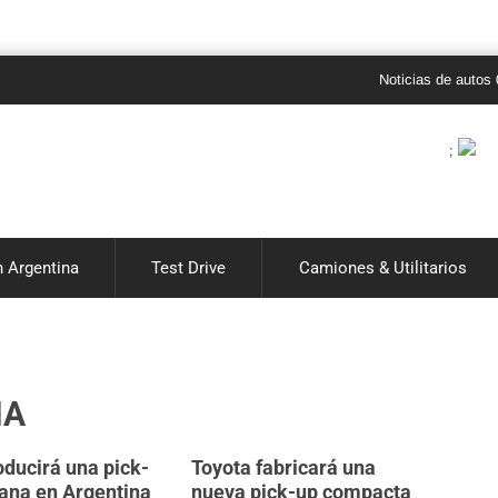
Noticias de autos 0 km en A
;
 Argentina
Test Drive
Camiones & Utilitarios
IA
ducirá una pick-
Toyota fabricará una
ana en Argentina
nueva pick-up compacta