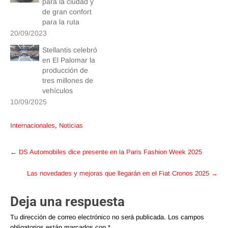
para la ciudad y
de gran confort
para la ruta
20/09/2023
Stellantis celebró
en El Palomar la
producción de
tres millones de
vehículos
10/09/2025
Internacionales
,
Noticias
Post
←
DS Automobiles dice presente en la Paris Fashion Week 2025
navigation
Las novedades y mejoras que llegarán en el Fiat Cronos 2025
→
Deja una respuesta
Tu dirección de correo electrónico no será publicada.
Los campos
obligatorios están marcados con
*