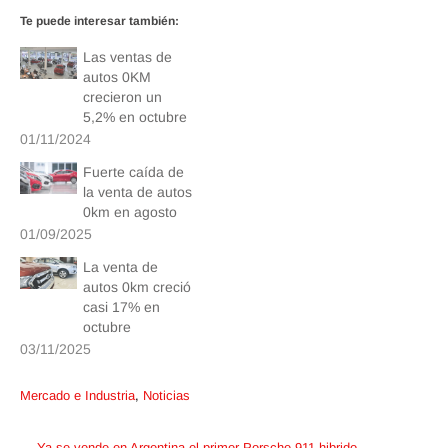
Te puede interesar también:
Las ventas de
autos 0KM
crecieron un
5,2% en octubre
01/11/2024
Fuerte caída de
la venta de autos
0km en agosto
01/09/2025
La venta de
autos 0km creció
casi 17% en
octubre
03/11/2025
Mercado e Industria
,
Noticias
Post
←
Ya se vende en Argentina el primer Porsche 911 hibrido