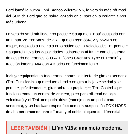
Ford lanzó la nueva Ford Bronco Wildtrak V6, la versión más off road
del SUV de Ford que se había lanzado en el país en la variante Sport,
más urbana.
La versión Wildtrak llega con paquete Sasquatch. Está equipada con
un motor V6 EcoBoost de 2.7L, que entrega 334CV y 562Nm de
torque, acoplado a una caja automática de 10 velocidades. El paquete
Sasquatch lleva las capacidades todoterreno al límite con el sistema
de gestión de terrenos G.O.A.T. (Goes Over Any Type of Terrain) y
tracción integral 4×4 con 4 modos de funcionamiento.
Incluye equipamiento todoterreno como: asistente de giro en senderos
(Trail Turn Assist) que reduce el radio de giro a baja velocidad y le
permite, prácticamente, girar sobre su propio eje; Trail Control (que
funciona como un control de crucero, pero para off-road de baja
velocidad) y el Trail one-pedal drive (manejo con un pedal para
senderos), y un hardware específico como la suspensión FOX HOSS
de alta performance para off-road y el doble bloqueo de diferencial.
LEER TAMBIÉN |
Lifan V16s: una moto moderna