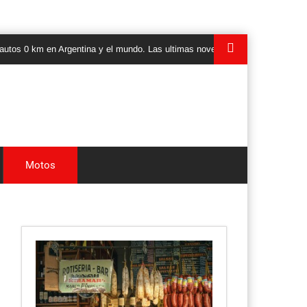
 km en Argentina y el mundo. Las ultimas novedades, lanzamientos y test dr
Motos