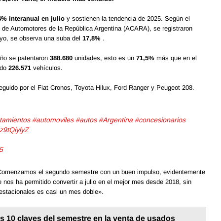
% interanual en julio
y sostienen la tendencia de 2025. Según el
 de Automotores de la República Argentina (ACARA), se registraron
yo, se observa una suba del
17,8%
.
año se patentaron
388.680
unidades, esto es un
71,5%
más que en el
ado
226.571
vehículos.
guido por el Fiat Cronos, Toyota Hilux, Ford Ranger y Peugeot 208.
tamientos
#automoviles
#autos
#Argentina
#concesionarios
2z9tQiylyZ
5
 «Comenzamos el segundo semestre con un buen impulso, evidentemente
ue nos ha permitido convertir a julio en el mejor mes desde 2018, sin
estacionales es casi un mes doble».
as 10 claves del semestre en la venta de usados