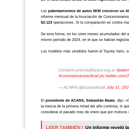
Los
patentamientos de autos 0KM crecieron un 44
informe mensual de la Asociación de Concesionarios
62.123
operaciones. Si la comparación es contra ma
De esta forma, en los siete meses acumulados del 
mismo período de 2024, en el que se habían registr
Los modelos más vendidos fueron el Toyota Yaris, se
Contacto prensa@acara.org.ar
#paten
#concesionariosoficial
pic.twitter.com/
— ACARA (@acaraoficial)
July 31, 202
El
presidente de ACARA, Sebastián Beato
, dijo:
la inercia de la primera mitad del año continúa, lo q
considerar el pasado mes de enero que por motivos 
LEER TAMBIÉN |
Un informe reveló l