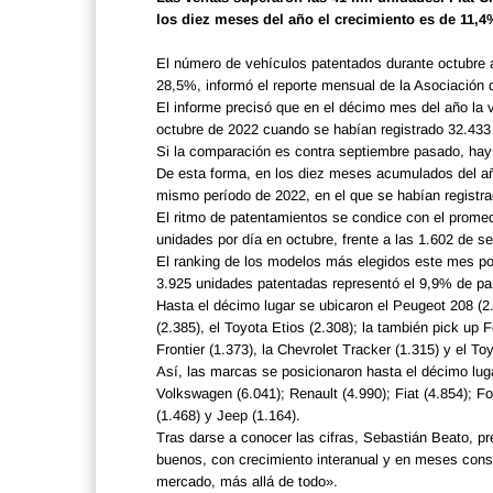
los diez meses del año el crecimiento es de 11,4
El número de vehículos patentados durante octubre a
28,5%, informó el reporte mensual de la Asociación
El informe precisó que en el décimo mes del año la v
octubre de 2022 cuando se habían registrado 32.433
Si la comparación es contra septiembre pasado, ha
De esta forma, en los diez meses acumulados del a
mismo período de 2022, en el que se habían registr
El ritmo de patentamientos se condice con el promed
unidades por día en octubre, frente a las 1.602 de s
El ranking de los modelos más elegidos este mes por
3.925 unidades patentadas representó el 9,9% de pa
Hasta el décimo lugar se ubicaron el Peugeot 208 (2
(2.385), el Toyota Etios (2.308); la también pick up F
Frontier (1.373), la Chevrolet Tracker (1.315) y el Toy
Así, las marcas se posicionaron hasta el décimo lu
Volkswagen (6.041); Renault (4.990); Fiat (4.854); Fo
(1.468) y Jeep (1.164).
Tras darse a conocer las cifras, Sebastián Beato,
buenos, con crecimiento interanual y en meses conse
mercado, más allá de todo».