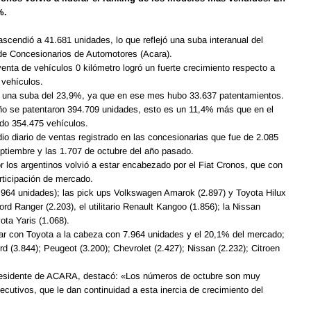
%.
scendió a 41.681 unidades, lo que reflejó una suba interanual del
 de Concesionarios de Automotores (Acara).
enta de vehículos 0 kilómetro logró un fuerte crecimiento respecto a
 vehículos.
y una suba del 23,9%, ya que en ese mes hubo 33.637 patentamientos.
ño se patentaron 394.709 unidades, esto es un 11,4% más que en el
ado 354.475 vehículos.
io diario de ventas registrado en las concesionarias que fue de 2.085
eptiembre y las 1.707 de octubre del año pasado.
 los argentinos volvió a estar encabezado por el Fiat Cronos, que con
rticipación de mercado.
.964 unidades); las pick ups Volkswagen Amarok (2.897) y Toyota Hilux
ord Ranger (2.203), el utilitario Renault Kangoo (1.856); la Nissan
ota Yaris (1.068).
gar con Toyota a la cabeza con 7.964 unidades y el 20,1% del mercado;
rd (3.844); Peugeot (3.200); Chevrolet (2.427); Nissan (2.232); Citroen
 presidente de ACARA, destacó: «Los números de octubre son muy
cutivos, que le dan continuidad a esta inercia de crecimiento del