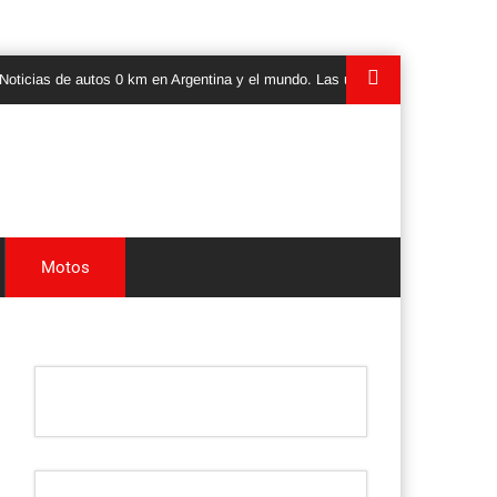
s de autos 0 km en Argentina y el mundo. Las ultimas novedades, lanzamient
Motos