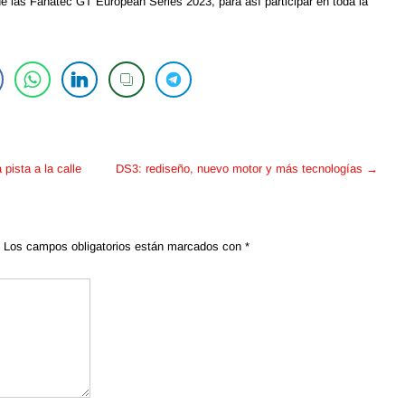
de las Fanatec GT European Series 2023, para así participar en toda la
pista a la calle
DS3: rediseño, nuevo motor y más tecnologías
→
Los campos obligatorios están marcados con
*