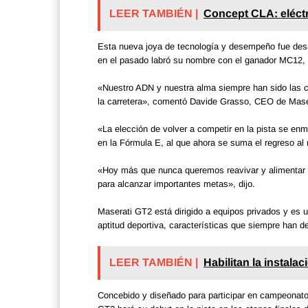
LEER TAMBIÉN |
Concept CLA: eléct
Esta nueva joya de tecnología y desempeño fue desa
en el pasado labró su nombre con el ganador MC12, 
«Nuestro ADN y nuestra alma siempre han sido las ca
la carretera», comentó Davide Grasso, CEO de Mase
«La elección de volver a competir en la pista se en
en la Fórmula E, al que ahora se suma el regreso a
«Hoy más que nunca queremos reavivar y alimentar 
para alcanzar importantes metas», dijo.
Maserati GT2 está dirigido a equipos privados y es
aptitud deportiva, características que siempre han def
LEER TAMBIÉN |
Habilitan la instala
Concebido y diseñado para participar en campeonato