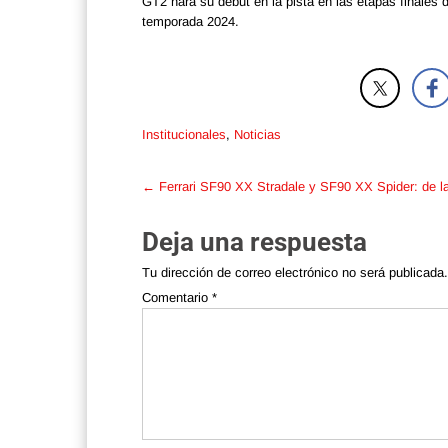
GT2 hará su debut en la pista en las etapas finales 
temporada 2024.
Institucionales
,
Noticias
Post
←
Ferrari SF90 XX Stradale y SF90 XX Spider: de la 
navigation
Deja una respuesta
Tu dirección de correo electrónico no será publicada.
Comentario
*