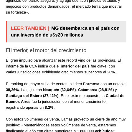
agencias del país», aseguró, y agregó que «con precios estables y
negocios con productos demandados, el mercado tenía que mostrar
su fortaleza».
LEER TAMBIÉN |
MG desembarca en el país con
una inversión de u$s20 millones
El interior, el motor del crecimiento
El gran impulso para alcanzar este récord vino de las provincias. El
informe de la CCA indica que el
interior del país
fue clave, con
varias jurisdicciones exhibiendo crecimientos superiores al 20%.
El ranking de mayor suba de ventas lo lideró
Formosa
con un notable
38,26%
. La siguieron
Neuquén (32,64%)
,
Catamarca (28,81%)
y
Santiago del Estero (27,42%)
. En el extremo opuesto, la
Ciudad de
Buenos Aires
fue la jurisdicción con el menor crecimiento,
registrando apenas un
8,2%
.
Con estos volúmenes de venta, Lamas proyectó un cierre de año muy
positivo: «Manteniéndose estos volúmenes de venta, estaremos
finalizando el año con cifras superiores a
1.800.000 vehículos
«.