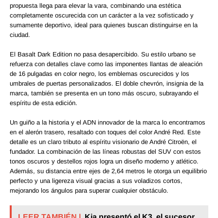
propuesta llega para elevar la vara, combinando una estética
completamente oscurecida con un carácter a la vez sofisticado y
sumamente deportivo, ideal para quienes buscan distinguirse en la
ciudad.
El Basalt Dark Edition no pasa desapercibido. Su estilo urbano se
refuerza con detalles clave como las imponentes llantas de aleación
de 16 pulgadas en color negro, los emblemas oscurecidos y los
umbrales de puertas personalizados. El doble chevrón, insignia de la
marca, también se presenta en un tono más oscuro, subrayando el
espíritu de esta edición.
Un guiño a la historia y el ADN innovador de la marca lo encontramos
en el alerón trasero, resaltado con toques del color André Red. Este
detalle es un claro tributo al espíritu visionario de André Citroën, el
fundador. La combinación de las líneas robustas del SUV con estos
tonos oscuros y destellos rojos logra un diseño moderno y atlético.
Además, su distancia entre ejes de 2,64 metros le otorga un equilibrio
perfecto y una ligereza visual gracias a sus voladizos cortos,
mejorando los ángulos para superar cualquier obstáculo.
LEER TAMBIÉN |
Kia presentó el K3, el sucesor