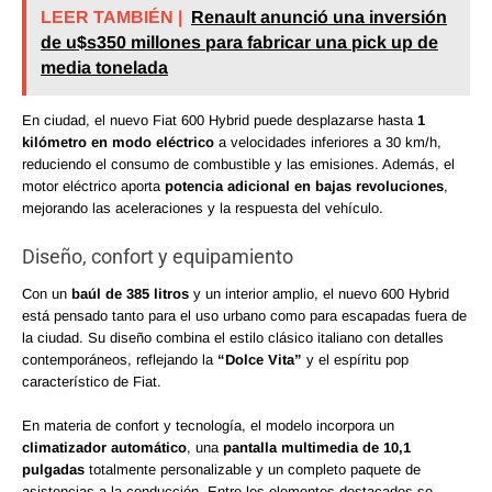
LEER TAMBIÉN |
Renault anunció una inversión
de u$s350 millones para fabricar una pick up de
media tonelada
En ciudad, el nuevo Fiat 600 Hybrid puede desplazarse hasta
1
kilómetro en modo eléctrico
a velocidades inferiores a 30 km/h,
reduciendo el consumo de combustible y las emisiones. Además, el
motor eléctrico aporta
potencia adicional en bajas revoluciones
,
mejorando las aceleraciones y la respuesta del vehículo.
Diseño, confort y equipamiento
Con un
baúl de 385 litros
y un interior amplio, el nuevo 600 Hybrid
está pensado tanto para el uso urbano como para escapadas fuera de
la ciudad. Su diseño combina el estilo clásico italiano con detalles
contemporáneos, reflejando la
“Dolce Vita”
y el espíritu pop
característico de Fiat.
En materia de confort y tecnología, el modelo incorpora un
climatizador automático
, una
pantalla multimedia de 10,1
pulgadas
totalmente personalizable y un completo paquete de
asistencias a la conducción. Entre los elementos destacados se