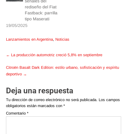
señales del
rediseño del Fiat
Fastback: parrilla
tipo Maserati
19/05/2025
Lanzamientos en Argentina
,
Noticias
Post
←
La producción automotriz creció 5,8% en septiembre
navigation
Citroën Basalt Dark Edition: estilo urbano, sofisticación y espíritu
deportivo
→
Deja una respuesta
Tu dirección de correo electrónico no será publicada.
Los campos
obligatorios están marcados con
*
Comentario
*