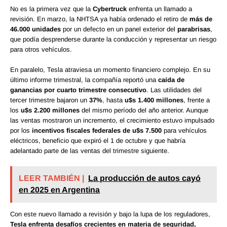
No es la primera vez que la
Cybertruck
enfrenta un llamado a
revisión. En marzo, la NHTSA ya había ordenado el retiro de
más de
46.000 unidades
por un defecto en un panel exterior del
parabrisas
,
que podía desprenderse durante la conducción y representar un riesgo
para otros vehículos.
En paralelo, Tesla atraviesa un momento financiero complejo. En su
último informe trimestral, la compañía reportó una
caída de
ganancias por cuarto trimestre consecutivo
. Las utilidades del
tercer trimestre bajaron un
37%
, hasta
u$s 1.400 millones
, frente a
los
u$s 2.200 millones
del mismo período del año anterior. Aunque
las ventas mostraron un incremento, el crecimiento estuvo impulsado
por los
incentivos fiscales federales de u$s 7.500
para vehículos
eléctricos, beneficio que expiró el 1 de octubre y que habría
adelantado parte de las ventas del trimestre siguiente.
LEER TAMBIÉN |
La producción de autos cayó
en 2025 en Argentina
Con este nuevo llamado a revisión y bajo la lupa de los reguladores,
Tesla enfrenta desafíos crecientes en materia de seguridad,