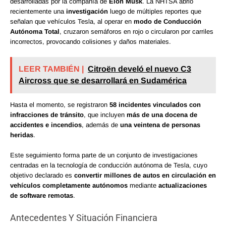
desarrolladas por la compañía de
Elon Musk
. La NHTSA abrió
recientemente una
investigación
luego de múltiples reportes que
señalan que vehículos Tesla, al operar en
modo de Conducción
Autónoma Total
, cruzaron semáforos en rojo o circularon por carriles
incorrectos, provocando colisiones y daños materiales.
LEER TAMBIÉN |
Citroën develó el nuevo C3
Aircross que se desarrollará en Sudamérica
Hasta el momento, se registraron
58 incidentes vinculados con
infracciones de tránsito
, que incluyen
más de una docena de
accidentes e incendios
, además de
una veintena de personas
heridas
.
Este seguimiento forma parte de un conjunto de investigaciones
centradas en la tecnología de conducción autónoma de Tesla, cuyo
objetivo declarado es
convertir millones de autos en circulación en
vehículos completamente autónomos
mediante
actualizaciones
de software remotas
.
Antecedentes Y Situación Financiera