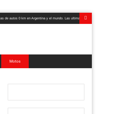
s 0 km en Argentina y el mundo. Las ultimas novedades, lanzamientos y test
Motos