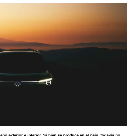
ño exterior e interior. Si bien se produce en el país, todavía no