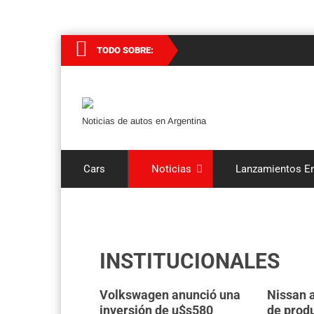
TODO SOBRE:
Noticias de autos en Argentina
Cars
Noticias
Lanzamientos En
INSTITUCIONALES
Volkswagen anunció una
Nissan 
inversión de u$s580
de produ