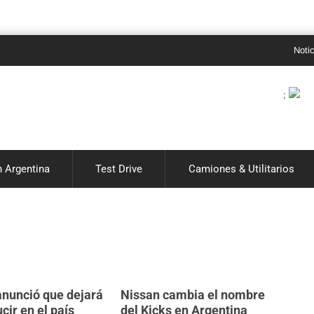
Noticias de autos
;
 Argentina
Test Drive
Camiones & Utilitarios
anunció que dejará
Nissan cambia el nombre
cir en el país
del Kicks en Argentina