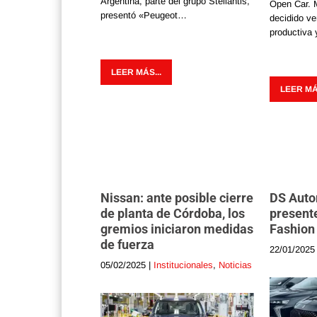
Argentina, parte del grupo Stellantis,
Open Car. 
presentó «Peugeot…
decidido ve
productiva
LEER MÁS...
LEER MÁS
Nissan: ante posible cierre
DS Auto
de planta de Córdoba, los
presente
gremios iniciaron medidas
Fashion
de fuerza
22/01/2025
05/02/2025
|
Institucionales
,
Noticias