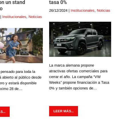
on un stand
tasa 0%
o
26/12/2024
|
Institucionales
,
Noticias
|
Institucionales
,
Noticias
La marca alemana propone
atractivas ofertas comerciales para
 pensado para toda la
cerrar el año. La campaña “VW
á abierto al público desde
Weeks” propone financiación a Tasa
ero y estará disponible
0% y también opciones de…
róximo 28 de…
LEER MÁS...
...