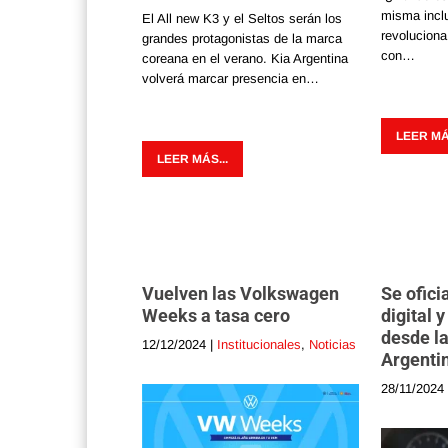
misma incl
El All new K3 y el Seltos serán los
revoluciona
grandes protagonistas de la marca
con…
coreana en el verano. Kia Argentina
volverá marcar presencia en…
LEER MÁS
LEER MÁS...
Vuelven las Volkswagen
Se ofici
Weeks a tasa cero
digital 
desde la
12/12/2024
|
Institucionales
,
Noticias
Argenti
28/11/2024