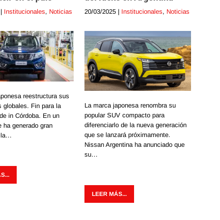
|
Institucionales
,
Noticias
20/03/2025
|
Institucionales
,
Noticias
aponesa reestructura sus
La marca japonesa renombra su
 globales. Fin para la
popular SUV compacto para
de in Córdoba. En un
diferenciarlo de la nueva generación
e ha generado gran
que se lanzará próximamente.
 la…
Nissan Argentina ha anunciado que
su…
...
LEER MÁS...