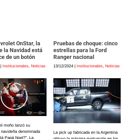
rolet OnStar, la
Pruebas de choque: cinco
e la Navidad está
estrellas para la Ford
ce de un botón
Ranger nacional
|
Institucionales
,
Noticias
13/12/2024
|
Institucionales
,
Noticias
el moño lanzó su
a navideña denominada
La pick up fabricada en la Argentina
tá Papá Noel?”. La
obtuvo la máxima puntuación en los