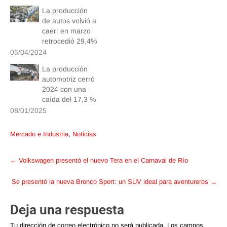
La producción
de autos volvió a
caer: en marzo
retrocedió 29,4%
05/04/2024
La producción
automotriz cerró
2024 con una
caída del 17,3 %
08/01/2025
Mercado e Industria
,
Noticias
Post
←
Volkswagen presentó el nuevo Tera en el Carnaval de Río
navigation
Se presentó la nueva Bronco Sport: un SUV ideal para aventureros
→
Deja una respuesta
Tu dirección de correo electrónico no será publicada.
Los campos