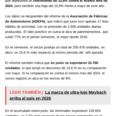
que representa un
crecimiento de 33,8% contra el mismo mes de
2024
, pero también una baja del 10,9% frente a mayo de este año.
Los datos se desprenden del informe de la
Asociación de Fábricas
de Automotores (ADEFA)
, que indicó que junio tuvo apenas 17 días
hábiles de actividad, con un promedio de 2.500 unidades diarias
producidas. El dato positivo se suma al alza de patentamientos, que
subió 77% en el primer semestre, el mejor desde 2018.
En el semestre, el sector produjo un total de 250.478 unidades, es
decir, un 15,6 % más respecto al mismo período del año pasado.
El informe también indica que
en junio se exportaron 22.760
unidades
, lo que arrojó un descenso de 13,6 % en su comparación
con mayo. Si la comparación es contra el mismo mes del 2024, el
sector registró un alza en los envíos de 9%.
LEER TAMBIÉN |
La marca de ultra-lujo Maybach
arriba al país en 2026
En el acumulado enero-junio, las terminales exportaron 129.654
unidades, un 2,2% más respecto de los envíos registrados en el