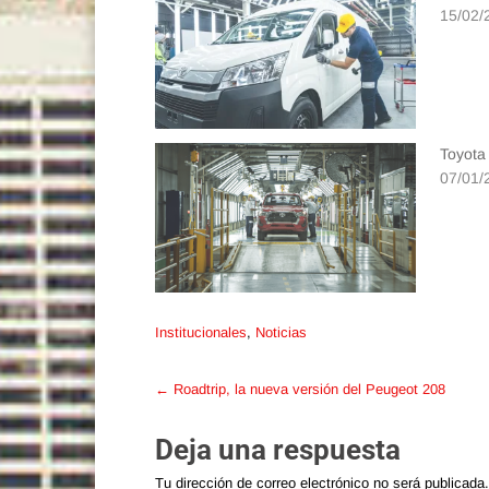
15/02/
Toyota
07/01/
Institucionales
,
Noticias
Post
←
Roadtrip, la nueva versión del Peugeot 208
navigation
Deja una respuesta
Tu dirección de correo electrónico no será publicada.