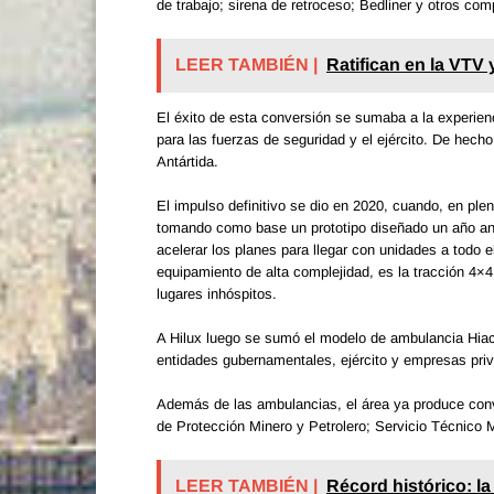
de trabajo; sirena de retroceso; Bedliner y otros co
LEER TAMBIÉN |
Ratifican en la VTV 
El éxito de esta conversión se sumaba a la experien
para las fuerzas de seguridad y el ejército. De hec
Antártida.
El impulso definitivo se dio en 2020, cuando, en pl
tomando como base un prototipo diseñado un año ante
acelerar los planes para llegar con unidades a todo 
equipamiento de alta complejidad, es la tracción 4×4,
lugares inhóspitos.
A Hilux luego se sumó el modelo de ambulancia Hia
entidades gubernamentales, ejército y empresas pri
Además de las ambulancias, el área ya produce conve
de Protección Minero y Petrolero; Servicio Técnico
LEER TAMBIÉN |
Récord histórico: l