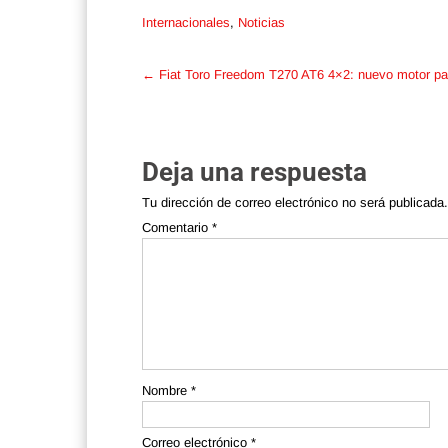
Internacionales
,
Noticias
Post
←
Fiat Toro Freedom T270 AT6 4×2: nuevo motor pa
navigation
Deja una respuesta
Tu dirección de correo electrónico no será publicada.
Comentario
*
Nombre
*
Correo electrónico
*