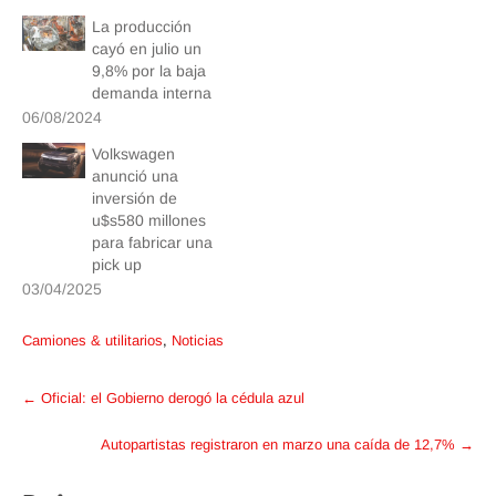
La producción
cayó en julio un
9,8% por la baja
demanda interna
06/08/2024
Volkswagen
anunció una
inversión de
u$s580 millones
para fabricar una
pick up
03/04/2025
Camiones & utilitarios
,
Noticias
Post
←
Oficial: el Gobierno derogó la cédula azul
navigation
Autopartistas registraron en marzo una caída de 12,7%
→