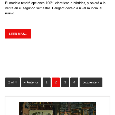
El modelo tendrá opciones 100% eléctricas e híbridas, y saldrá a la
venta en el segundo semestre. Peugeot develó a nivel mundial al
nuevo…
LEER MÁS...
2 of 4
« Anterior
1
2
3
4
Siguiente »