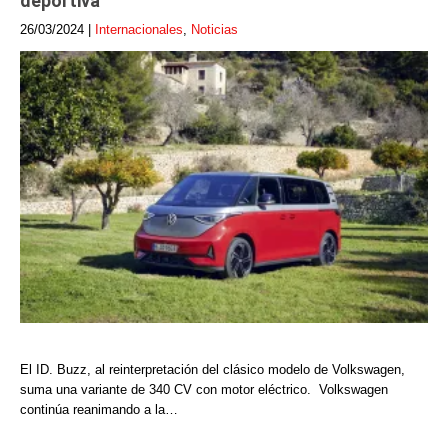
deportiva
26/03/2024
|
Internacionales
,
Noticias
El ID. Buzz, al reinterpretación del clásico modelo de Volkswagen,
suma una variante de 340 CV con motor eléctrico. Volkswagen
continúa reanimando a la…