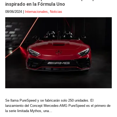
inspirado en la Fórmula Uno
08/06/2024
|
Internacionales
,
Noticias
Se llama PureSpeed y se fabricarán solo 250 unidades. El
lanzamiento del Concept Mercedes-AMG PureSpeed es el primero de
la serie limitada Mythos, una…